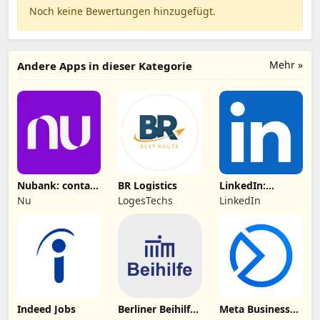
Noch keine Bewertungen hinzugefügt.
Mehr »
Andere Apps in dieser Kategorie
Nubank: conta,
BR Logistics
LinkedIn:
cartão e mais
Business-
Nu
LogesTechs
LinkedIn
Netzwerk
Indeed Jobs
Berliner Beihilfe
Meta Business
App
Suite