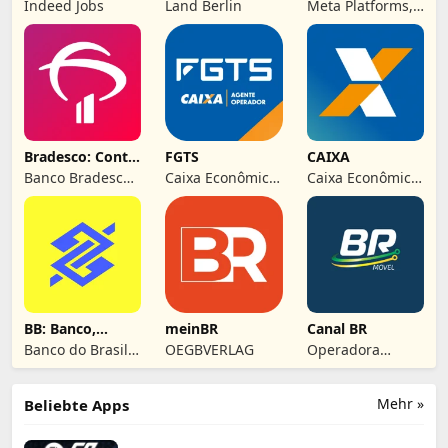
Indeed Jobs
Land Berlin
Meta Platforms,
Inc.
Bradesco: Conta,
FGTS
CAIXA
Cartão e Pix!
Banco Bradesco
Caixa Econômica
Caixa Econômica
SA
Federal
Federal
BB: Banco,
meinBR
Canal BR
Conta, Pix,
Banco do Brasil
OEGBVERLAG
Operadora
Cartão
SA
Virtual -
Telefonia Móvel
Mehr »
Beliebte Apps