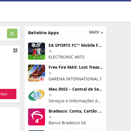
Mehr »
Beliebte Apps
EA SPORTS FC™ Mobile Fußball
ELECTRONIC ARTS
Free Fire MAX: Lost Treasure
GARENA INTERNATIONAL I
Meu INSS – Central de Serviços
iten
Serviços e Informações do Brasil
Bradesco: Conta, Cartão e Pix!
Banco Bradesco SA