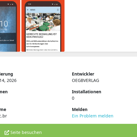
ierung
Entwickler
14, 2026
OEGBVERLAG
rmen
Installationen
0
ame
Melden
c.br
Ein Problem melden
Seite besuchen