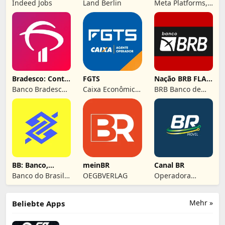
Indeed Jobs
Land Berlin
Meta Platforms,
Inc.
Bradesco: Conta,
FGTS
Nação BRB FLA:
Cartão e Pix!
Banco da Nação
Banco Bradesco
Caixa Econômica
BRB Banco de
SA
Federal
Brasilia S/A
BB: Banco,
meinBR
Canal BR
Conta, Pix,
Banco do Brasil
OEGBVERLAG
Operadora
Cartão
SA
Virtual -
Telefonia Móvel
Mehr »
Beliebte Apps