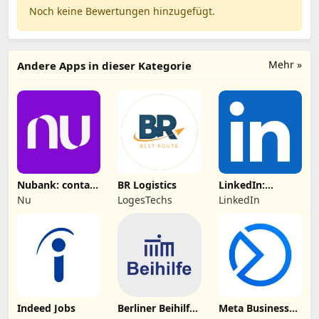
Noch keine Bewertungen hinzugefügt.
Mehr »
Andere Apps in dieser Kategorie
Nubank: conta,
BR Logistics
LinkedIn:
cartão e mais
Business-
Nu
LogesTechs
LinkedIn
Netzwerk
Indeed Jobs
Berliner Beihilfe
Meta Business
App
Suite