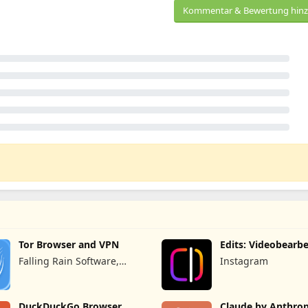
Kommentar & Bewertung hin
Tor Browser and VPN
Edits: Videobearb
Falling Rain Software,
Instagram
Limited
DuckDuckGo Browser,
Claude by Anthrop