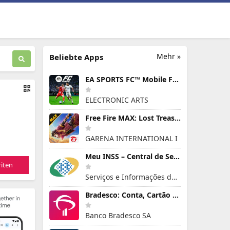
Mehr »
Beliebte Apps
EA SPORTS FC™ Mobile Fußball
ELECTRONIC ARTS
Free Fire MAX: Lost Treasure
GARENA INTERNATIONAL I
Meu INSS – Central de Serviços
iten
Serviços e Informações do Brasil
Bradesco: Conta, Cartão e Pix!
Banco Bradesco SA